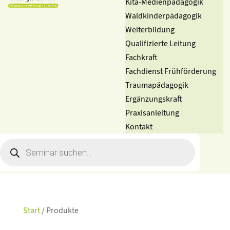
Kita-Medienpädagogik
Waldkinderpädagogik
Weiterbildung
Qualifizierte Leitung
Fachkraft
Fachdienst Frühförderung
Traumapädagogik
Ergänzungskraft
Praxisanleitung
Kontakt
Products
search
Start
/ Produkte