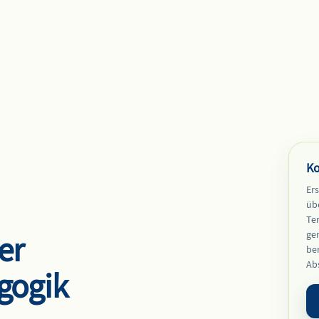
Ko
Ers
übe
Te
er
ge
be
Abs
gogik